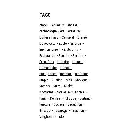
TAGS
-
-
-
Amour
Animaux
Anneau
-
-
-
Archéologie
Art
aventure
-
-
-
Burkina Faso
Carnaval
Drame
-
-
-
Découverte
Ecole
Embrun
-
-
Environnement
Etats-Unis
-
-
-
Exploration
Famille
Femme
-
-
-
Frontières
Histoire
Homme
-
-
Humanitaire
Humour
-
-
-
Immigration
Ironman
Itinéraire
-
-
-
-
Juges
Justice
Mali
Mexique
-
-
-
Monory
Murs
Nickel
-
-
Nomades
Nouvelle-Calédonie
-
-
-
-
Paris
Peintre
Politique
portrait
-
-
-
Rupture
Société
Séduction
-
-
-
Théâtre
Touaregs
Triathlon
Vingtième siècle